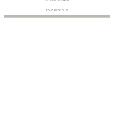
Parfum D'Orient
Poussière d'Or
Renaissance
Rêverie bleue
Souffle Marin
Terres inconnues
Vert Tendre
Ville Nouvelle
Voyage Alchimique
Ambiance Champètre