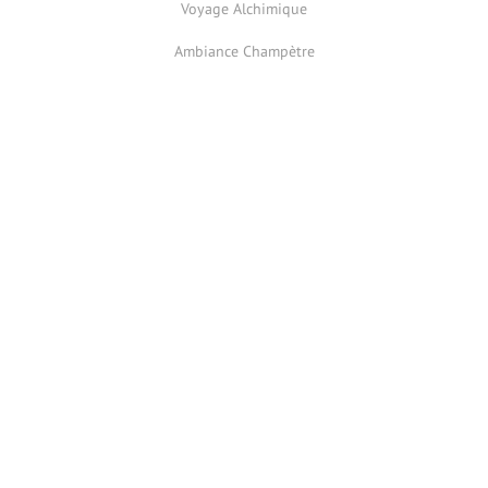
Voyage Alchimique
Ambiance Champètre
Home
Plan du site
Administration
Mentions légales
Caroline Frechinos - La Teste de Buch - 33260 - FRANCE - Tel : 06
22 80 57 43 - email :
contact@frechinos-art.com
SIRET : 903 535 219 00013